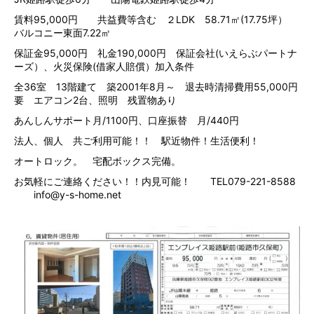
賃料95,000円 共益費等含む ２LDK 58.71㎡(17.75坪）
バルコニー東面7.22㎡
保証金95,000円 礼金190,000円 保証会社(いえらぶパートナ
ーズ）、火災保険(借家人賠償）加入条件
全36室 13階建て 築2001年8月～ 退去時清掃費用55,000円
要 エアコン2台、照明 残置物あり
あんしんサポート月/1100円、口座振替 月/440円
法人、個人 共ご利用可能！！ 駅近物件！生活便利！
オートロック。 宅配ボックス完備。
お気軽にご連絡ください！！内見可能！ TEL079-221-8588
info@y-s-home.net