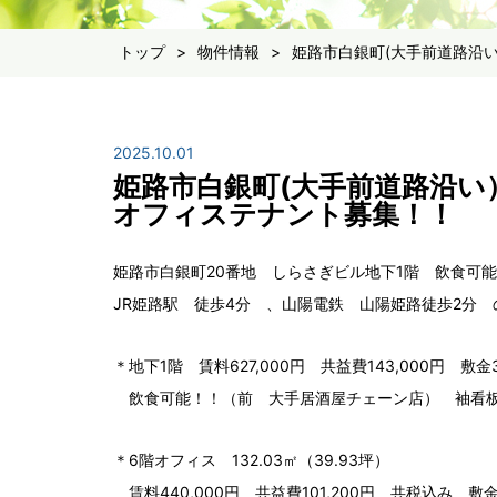
トップ
>
物件情報
>
姫路市白銀町(大手前道路沿
2025.10.01
姫路市白銀町(大手前道路沿い
オフィステナント募集！！
姫路市白銀町20番地 しらさぎビル地下1階 飲食可能！
JR姫路駅 徒歩4分 、山陽電鉄 山陽姫路徒歩2分
＊地下1階 賃料627,000円 共益費143,000円 敷金
飲食可能！！（前 大手居酒屋チェーン店） 袖看
＊6階オフィス 132.03㎡（39.93坪）
賃料440,000円 共益費101,200円 共税込み 敷金