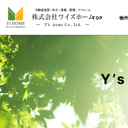
TOP
物
Y’s